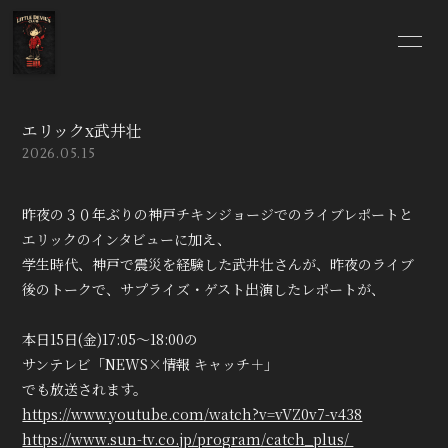
HOME
INFORMATION
エリックx武井壮
SCHEDULE
PROFILE
2026.05.15
VIDEO
BLOG
昨夜の３０年ぶりの神戸チキンジョージでのライブレポートと
エリックのインタビューに加え、
学生時代、神戸で震災を経験した武井壮さんが、昨夜のライブ
後のトークで、サプライズ・ゲスト出演したレポートが、
無料会員登録
ログイン
本日15日(金)17:05～18:00の
サンテレビ「NEWS×情報 キャッチ＋」
でも放送されます。
https://www.youtube.com/watch?v=vVZ0v7-v438
https://www.sun-tv.co.jp/program/catch_plus/